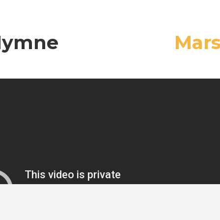
Hymne
Mar