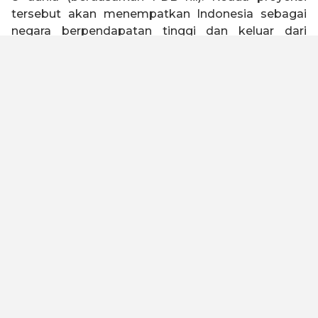
tersebut akan menempatkan Indonesia sebagai
negara berpendapatan tinggi dan keluar dari
jebakan negara kelas menengah (
middle income
trap
).
Indonesia 2045 memiliki visi untuk menjadi negara
tangguh, sejahtera, inklusif, dan berkelanjutan.
Untuk mewujudkan visi tersebut, Kadin Indonesia
telah melakukan kajian dengan melibatkan seluruh
elemen bangsa baik asosiasi, akademisi, serikat
buruh, organisasi keagamaan, pelaku usaha dan
industri untuk merumuskan Peta Jalan Indonesia
Emas 2045. Kami meyakini dengan landasan
filosofi “Gotong Royong” dan “Bhinneka Tunggal
Ika” yang diimplementasikan oleh kualitas SDM
yang unggul, maka visi ini dapat tercapai.
Untuk menjadi negara maju dan lepas dari jebakan
negara kelas menengah, Peta Jalan ini