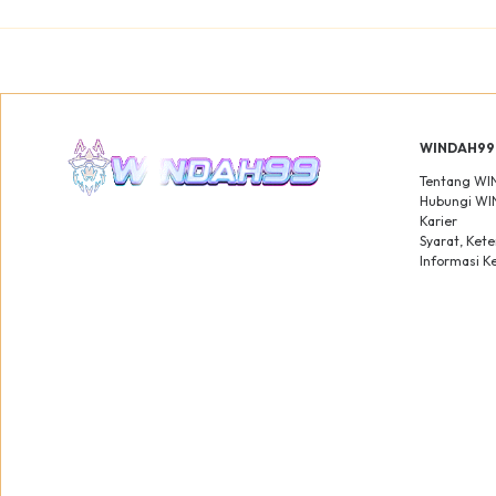
WINDAH99
Tentang WI
Hubungi W
Karier
Syarat, Kete
Informasi 