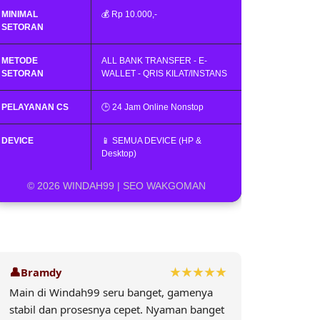
MINIMAL
💰 Rp 10.000,-
SETORAN
METODE
ALL BANK TRANSFER - E-
SETORAN
WALLET - QRIS KILAT/INSTANS
PELAYANAN CS
🕒 24 Jam Online Nonstop
DEVICE
📱 SEMUA DEVICE (HP &
Desktop)
© 2026 WINDAH99 | SEO WAKGOMAN
Bramdy
Main di Windah99 seru banget, gamenya
stabil dan prosesnya cepet. Nyaman banget