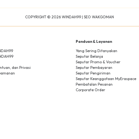
COPYRIGHT ©
2026
WINDAH99 | SEO WAKGOMAN
Panduan & Layanan
NDAH99
Yang Sering Ditanyakan
INDAH99
Seputar Belanja
Seputar Promo & Voucher
ntuan, dan Privasi
Seputar Pembayaran
Keamanan
Seputar Pengiriman
Seputar Keanggotaan MyEraspace
Pembatalan Pesanan
Corporate Order