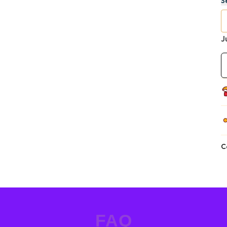
S
J
C
FAQ