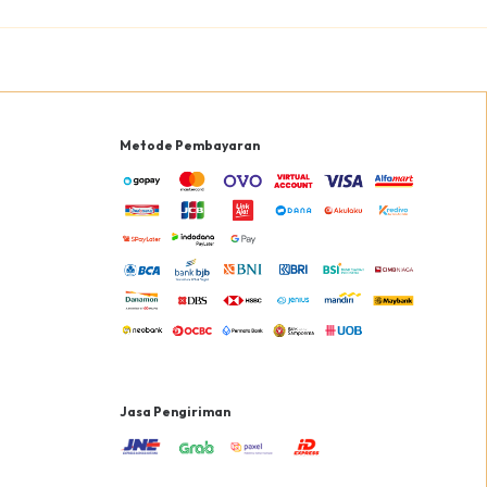
Metode Pembayaran
Jasa Pengiriman