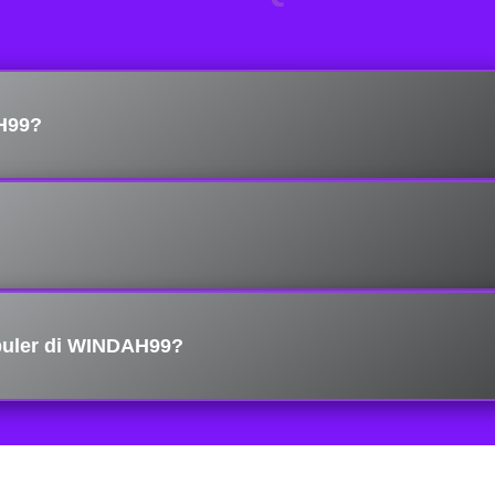
H99?
 yang mengelola berbagai jenis permainan taruhan online sep
fairplay untuk seluruh member setia kami selalu menjaga dat
ngan pola permainan karena peluang menang besar dan bonus b
opuler di WINDAH99?
gacor terbesar TOP 1 GLOBAL itu terbukti dengan banyaknya 
n.