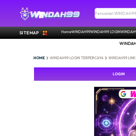
Home
WINDAH99
WINDAH99 LOGIN
WINDAH
SITEMAP
WINDAH9
HOME
WINDAH99 LOGIN TERPERCAYA
WINDAH99 LINK
LOGIN